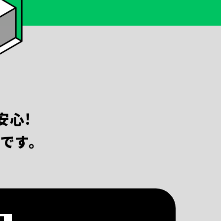
安心!
です。